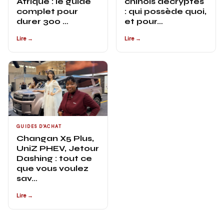
Afrique : le guide
chinois décryptés
complet pour
: qui possède quoi,
durer 300 …
et pour…
Lire →
Lire →
GUIDES D'ACHAT
Changan X5 Plus,
UniZ PHEV, Jetour
Dashing : tout ce
que vous voulez
sav…
Lire →