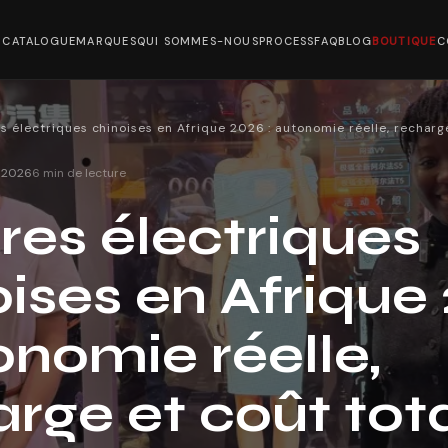
CATALOGUE
MARQUES
QUI SOMMES-NOUS
PROCESS
FAQ
BLOG
BOUTIQUE
C
s électriques chinoises en Afrique 2026 : autonomie réelle, recharg
n 2026
6
min de lecture
res électriques
ises en Afrique
onomie réelle,
rge et coût tot