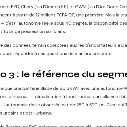
nne : BYD, Chery (via l'Omoda E5) et GWM (via l'Ora Good Cat)
t à partir de 12 millions FCFA CIF, une première. Mais la vra
 — c'est l'autonomie réelle sous 40 degrés, la disponibilité d
ût total de possession sur 5 ans.
 des données terrain collectées auprès d'importateurs à Dak
 pour répondre à ces questions de manière concrète.
o 3 : le référence du segm
barque une batterie Blade de 60,5 kWh avec une autonomie
ons africaines — climatisation à fond, routes partiellement bi
 l'autonomie réelle observée est de 280 à 320 km. C'est suffi
s urbains et péri-urbains.
de Battery de BYD présente un avantage clé : une résistance 