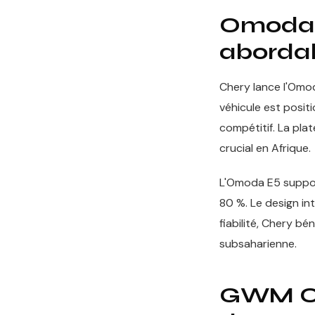
Omoda E
aborda
Chery lance l'Omo
véhicule est positi
compétitif. La pla
crucial en Afrique.
L'Omoda E5 suppor
80 %. Le design in
fiabilité, Chery b
subsaharienne.
GWM Ora