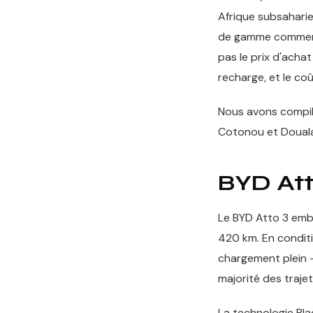
Afrique subsaharie
de gamme commencen
pas le prix d'achat
recharge, et le co
Nous avons compilé
Cotonou et Douala
BYD Att
Le BYD Atto 3 em
420 km. En conditi
chargement plein —
majorité des trajet
La technologie Bla