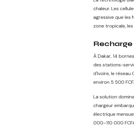
chaleur. Les cellu
agressive que les N
zone tropicale, le
Recharge : 
À Dakar, 14 bornes
des stations-servi
d'Ivoire, le réseau
environ 5 500 FCFA
La solution domin
chargeur embarqué
électrique mensue
000–110 000 FCFA