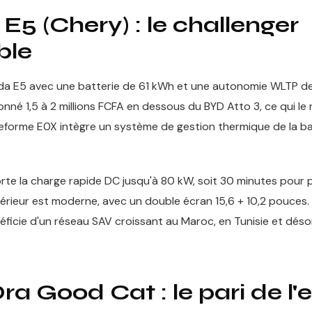
5 (Chery) : le challenger
ble
da E5 avec une batterie de 61 kWh et une autonomie WLTP d
onné 1,5 à 2 millions FCFA en dessous du BYD Atto 3, ce qui le 
teforme E0X intègre un système de gestion thermique de la ba
te la charge rapide DC jusqu'à 80 kW, soit 30 minutes pour 
térieur est moderne, avec un double écran 15,6 + 10,2 pouces
énéficie d'un réseau SAV croissant au Maroc, en Tunisie et dés
 Good Cat : le pari de l'