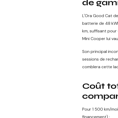
de ga
L'Ora Good Cat de
batterie de 48 kWh
km, suffisant pour 
Mini Cooper lui v
Son principal inco
sessions de recha
comblera cette la
Coût tot
compara
Pour 1 500 km/mois,
financement) :