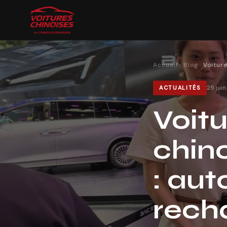
Accueil
·
Blog
·
Voiture
25 jui
ACTUALITÉS
Voitu
chino
: aut
recha