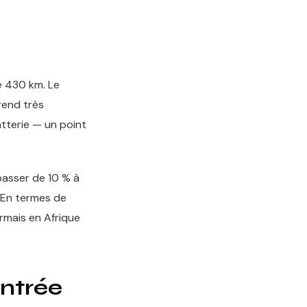
e 430 km. Le
rend très
tterie — un point
passer de 10 % à
. En termes de
ormais en Afrique
entrée