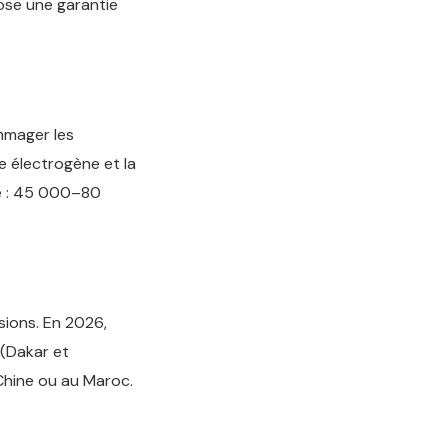
ose une garantie
mmager les
e électrogène et la
é : 45 000–80
sions. En 2026,
 (Dakar et
Chine ou au Maroc.