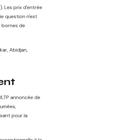
. Les prix d'entrée
ie question n'est
es bornes de
ar, Abidjan,
ent
 WLTP annoncée de
tumées,
sant pour la
exceptionnelle à la