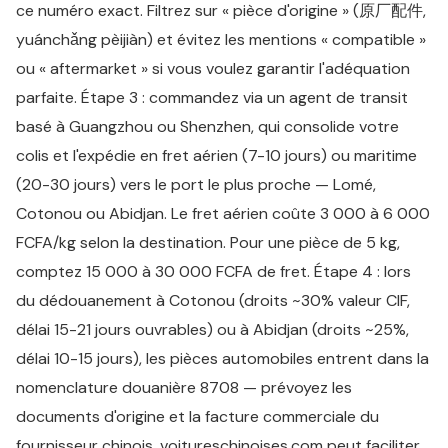
ce numéro exact. Filtrez sur « pièce d'origine » (原厂配件,
yuánchǎng pèijiàn) et évitez les mentions « compatible »
ou « aftermarket » si vous voulez garantir l'adéquation
parfaite. Étape 3 : commandez via un agent de transit
basé à Guangzhou ou Shenzhen, qui consolide votre
colis et l'expédie en fret aérien (7-10 jours) ou maritime
(20-30 jours) vers le port le plus proche — Lomé,
Cotonou ou Abidjan. Le fret aérien coûte 3 000 à 6 000
FCFA/kg selon la destination. Pour une pièce de 5 kg,
comptez 15 000 à 30 000 FCFA de fret. Étape 4 : lors
du dédouanement à Cotonou (droits ~30% valeur CIF,
délai 15-21 jours ouvrables) ou à Abidjan (droits ~25%,
délai 10-15 jours), les pièces automobiles entrent dans la
nomenclature douanière 8708 — prévoyez les
documents d'origine et la facture commerciale du
fournisseur chinois. voitureschinoises.com peut faciliter