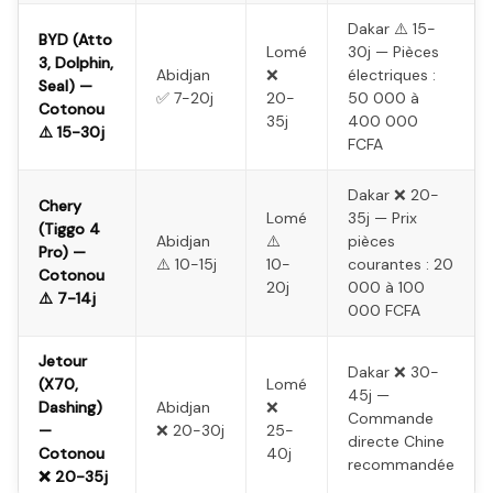
Dakar ⚠️ 15-
BYD (Atto
Lomé
30j — Pièces
3, Dolphin,
Abidjan
❌
électriques :
Seal) —
✅ 7-20j
20-
50 000 à
Cotonou
35j
400 000
⚠️ 15-30j
FCFA
Dakar ❌ 20-
Chery
Lomé
35j — Prix
(Tiggo 4
Abidjan
⚠️
pièces
Pro) —
⚠️ 10-15j
10-
courantes : 20
Cotonou
20j
000 à 100
⚠️ 7-14j
000 FCFA
Jetour
Dakar ❌ 30-
(X70,
Lomé
45j —
Dashing)
Abidjan
❌
Commande
—
❌ 20-30j
25-
directe Chine
Cotonou
40j
recommandée
❌ 20-35j