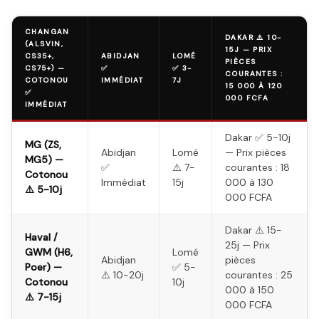
CHANGAN
DAKAR ⚠️ 10-
(ALSVIN,
15J — PRIX
CS35+,
ABIDJAN
LOMÉ
PIÈCES
CS75+) —
✅
✅ 3-
COURANTES :
COTONOU
IMMÉDIAT
7J
15 000 À 120
✅
000 FCFA
IMMÉDIAT
Dakar ✅ 5-10j
MG (ZS,
Abidjan
Lomé
— Prix pièces
MG5) —
✅
⚠️ 7-
courantes : 18
Cotonou
Immédiat
15j
000 à 130
⚠️ 5-10j
000 FCFA
Dakar ⚠️ 15-
Haval /
25j — Prix
GWM (H6,
Lomé
Abidjan
pièces
Poer) —
✅ 5-
⚠️ 10-20j
courantes : 25
Cotonou
10j
000 à 150
⚠️ 7-15j
000 FCFA