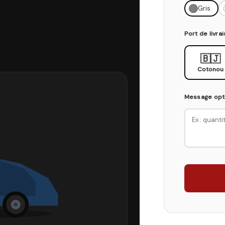
Gris
Port de livra
🇧🇯
Cotonou
Message opt