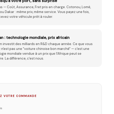
usqu'à votre port, sans surprise
us — Coût, Assurance, Fret pris en charge. Cotonou, Lomé,
ou Dakar : même prix, même service. Vous payez une fois,
evez votre véhicule prêt à rouler.
 : technologie mondiale, prix africain
 investit des milliards en R&D chaque année. Ce que vous
 n'est pas une "voiture chinoise bon marché" — c'est une
gie mondiale vendue à un prix que l'Afrique peut se
e. La différence, c'est nous.
Z VOTRE COMMANDE
is