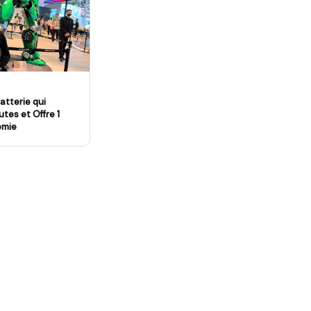
atterie qui
tes et Offre 1
omie