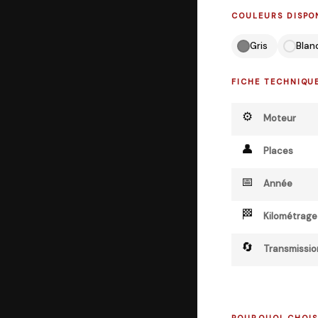
COULEURS DISPO
Gris
Blan
FICHE TECHNIQU
⚙️
Moteur
👤
Places
📅
Année
🏁
Kilométrage
🔄
Transmissio