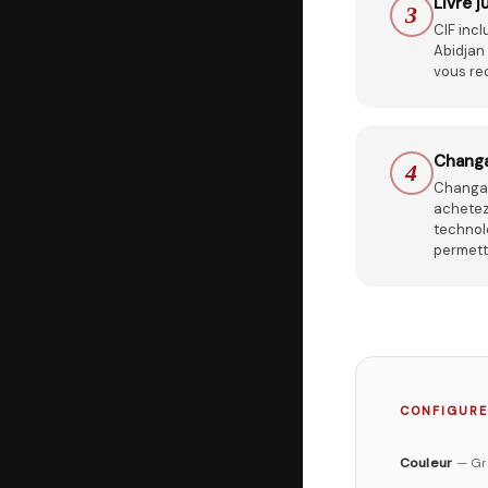
Livré j
3
CIF incl
Abidjan 
vous rec
Changan
4
Changan
achetez
technolo
permettr
CONFIGURE
Couleur
—
Gr