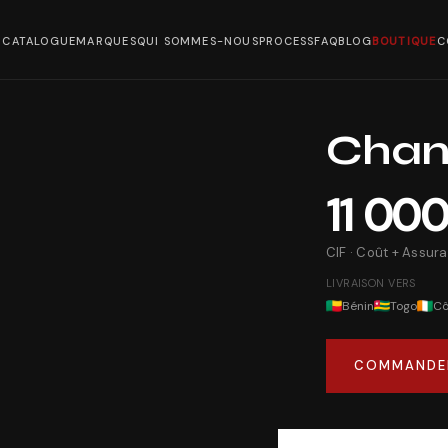
CATALOGUE
MARQUES
QUI SOMMES-NOUS
PROCESS
FAQ
BLOG
BOUTIQUE
C
Chan
11 00
CIF · Coût + Assura
LIVRAISON VERS
Bénin
Togo
Cô
COMMANDE