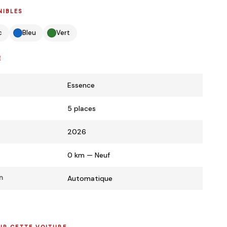
NIBLES
c
Bleu
Vert
E
Essence
5 places
2026
0 km — Neuf
n
Automatique