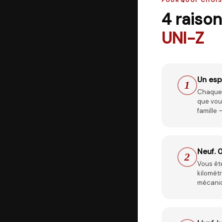
POURQUOI CHOIS
4
raison
UNI-Z
Un esp
1
Chaque 
que vous
famille
Neuf. 
2
Vous ête
kilomèt
mécaniq