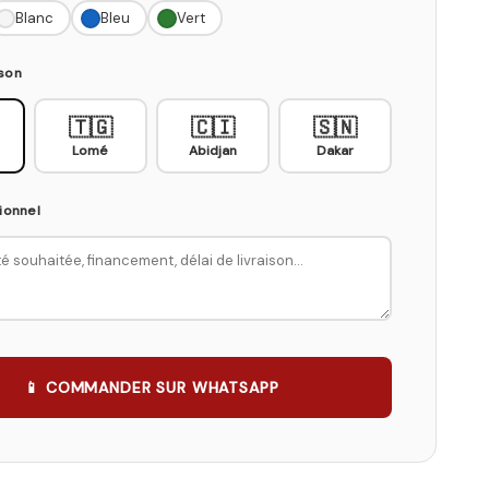
Blanc
Bleu
Vert
ison
🇹🇬
🇨🇮
🇸🇳
Lomé
Abidjan
Dakar
ionnel
📱 COMMANDER SUR WHATSAPP