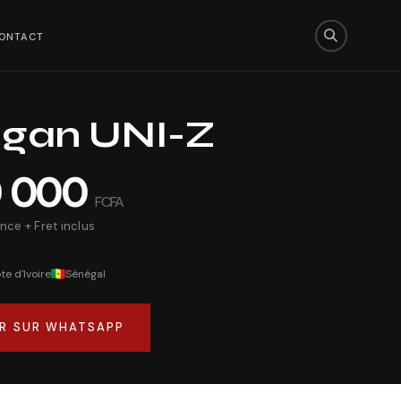
ONTACT
gan
UNI-Z
0 000
FCFA
nce + Fret inclus
te d'Ivoire
Sénégal
R SUR WHATSAPP