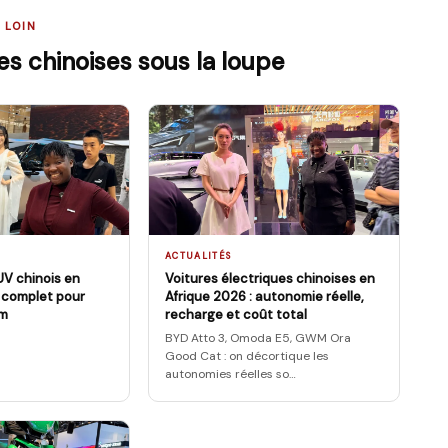
 LOIN
s chinoises sous la loupe
ACTUALITÉS
UV chinois en
Voitures électriques chinoises en
e complet pour
Afrique 2026 : autonomie réelle,
km
recharge et coût total
BYD Atto 3, Omoda E5, GWM Ora
Good Cat : on décortique les
autonomies réelles so
…