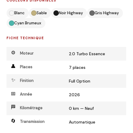
COULEURS DISPONIBLES
Blanc
Sable
Noir Highway
Gris Highway
Cyan Brumeux
FICHE TECHNIQUE
⚙️
Moteur
2.0 Turbo Essence
👤
Places
7 places
✨
Finition
Full Option
📅
Année
2026
🏁
Kilométrage
0 km — Neuf
🔄
Transmission
Automatique