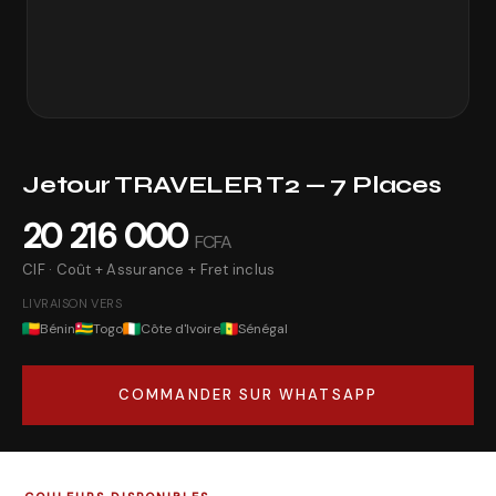
Jetour
TRAVELER T2 — 7 Places
20 216 000
FCFA
CIF · Coût + Assurance + Fret inclus
LIVRAISON VERS
Bénin
Togo
Côte d'Ivoire
Sénégal
COMMANDER SUR WHATSAPP