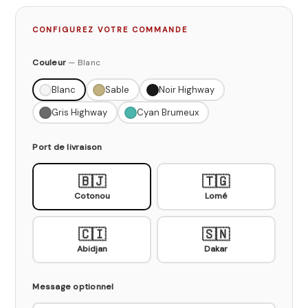
CONFIGUREZ VOTRE COMMANDE
Couleur
—
Blanc
Blanc
Sable
Noir Highway
Gris Highway
Cyan Brumeux
Port de livraison
🇧🇯
🇹🇬
Cotonou
Lomé
🇨🇮
🇸🇳
Abidjan
Dakar
Message optionnel