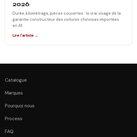
2026
Durée, kilométrage, pièces couvertes : le vrai visage de la
garantie constructeur des voitures chinoises importées
en Af…
Lire l'article →
Catalogue
Marques
Pourquoi nous
Process
FAQ